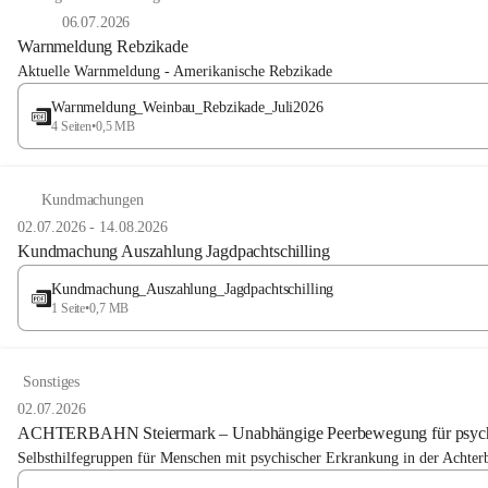
06.07.2026
Warnmeldung Rebzikade
Aktuelle Warnmeldung - Amerikanische Rebzikade
Warnmeldung_Weinbau_Rebzikade_Juli2026
4 Seiten
•
0,5 MB
Kundmachungen
02.07.2026
-
14.08.2026
Kundmachung Auszahlung Jagdpachtschilling
Kundmachung_Auszahlung_Jagdpachtschilling
1 Seite
•
0,7 MB
Sonstiges
02.07.2026
ACHTERBAHN Steiermark – Unabhängige Peerbewegung für psych
Selbsthilfegruppen für Menschen mit psychischer Erkrankung in der Ac