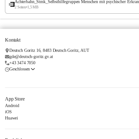
Achterbahn_Stmk_Selbsthilfegruppen Menschen mit psychischer Erkra
2 Seiten
•
1,5 MB
Kontakt
Deutsch Goritz 16, 8483 Deutsch Goritz, AUT
gde@deutsch-goritz.gv.at
+43 3474 7050
Geschlossen
App Store
Android
iOS
Huawei