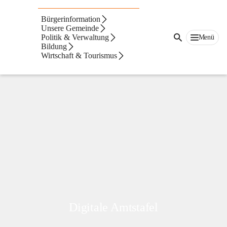
Deutsch
Goritz
Bürgerinformation
Unsere Gemeinde
Politik & Verwaltung
Menü
Bildung
Wirtschaft & Tourismus
Gemeindeamt
Digitale Amtstafel