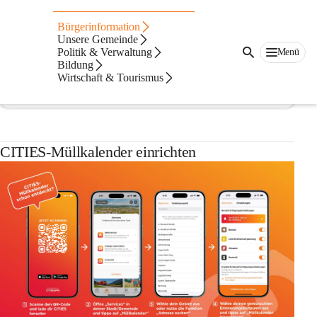
Auf dieser Seite
Bürgerinformation
Abfallentsorgung
Unsere Gemeinde
Politik & Verwaltung
Menü
Bildung
Termine
Wirtschaft & Tourismus
CITIES-Müllkalender einrichten