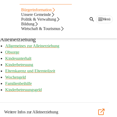
Auf dieser Seite
Bürgerinformation
Behördenwege &
Unsere Gemeinde
Politik & Verwaltung
Menü
Bildung
Lebenslagen
Wirtschaft & Tourismus
Alleinerziehung
Allgemeines zur Alleinerziehung
Obsorge
Kindesunterhalt
Kinderbetreuung
Elternkarenz und Elternteilzeit
Wochengeld
Familienbeihilfe
Kinderbetreuungsgeld
Weitere Infos zur Alleinerziehung