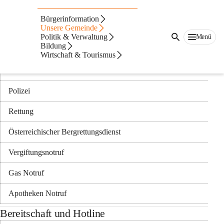
Auf dieser Seite
Bürgerinformation
Notrufnummern
Unsere Gemeinde
Politik & Verwaltung
Menü
Bildung
Notruf
Wirtschaft & Tourismus
Feuerwehr
Polizei
Rettung
Österreichischer Bergrettungsdienst
Vergiftungsnotruf
Gas Notruf
Apotheken Notruf
Bereitschaft und Hotline