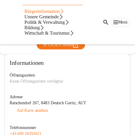
Abfallwirtschaftsverband
Bürgerinformation
Radkersburg
Unsere Gemeinde
Politik & Verwaltung
Menü
@abfallwirtschaftsverband-radkersburg
Bildung
Entsorgung
Wirtschaft & Tourismus
In CITIES öffnen
Informationen
Öffnungszeiten
Keine Öffnungszeiten verfügbar
Adresse
Ratschendorf 267, 8483 Deutsch Goritz, AUT
Auf Karte ansehen
Telefonnummer
+43 699 18192021